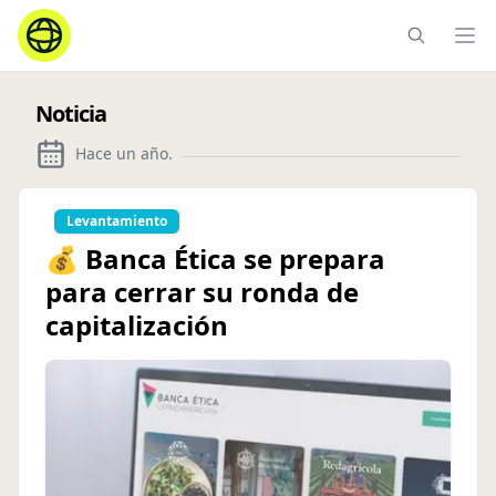
Ope
Noticia
Hace un año
.
Levantamiento
💰 Banca Ética se prepara
para cerrar su ronda de
capitalización