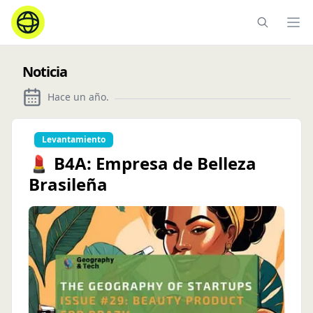
Ope
Noticia
Hace un año
.
Levantamiento
💄 B4A: Empresa de Belleza
Brasileña