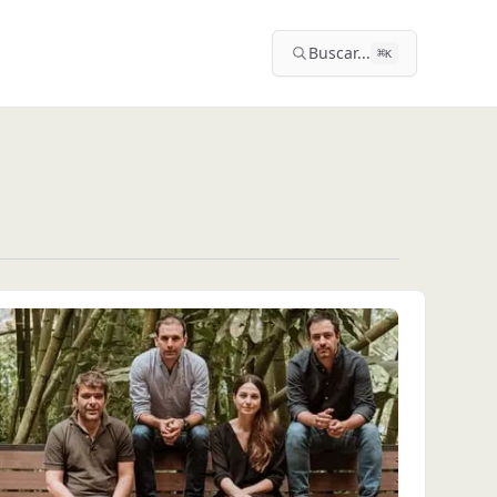
Buscar...
⌘
K