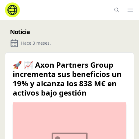
Ope
Noticia
Hace 3 meses
.
🚀 📈 Axon Partners Group
incrementa sus beneficios un
19% y alcanza los 838 M€ en
activos bajo gestión