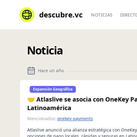
descubre.vc
NOTICIAS
DIRECT
Noticia
Hace un año
.
Expansión Geográfica
🤝 Atlaslive se asocia con OneKey P
Latinoamérica
Mencionados:
onekey payments
Atlaslive anunció una alianza estratégica con OneKe
opciones de pago locales, rápidas y seguras en Latin