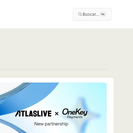
Buscar...
⌘
K