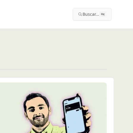
Buscar...
⌘
K