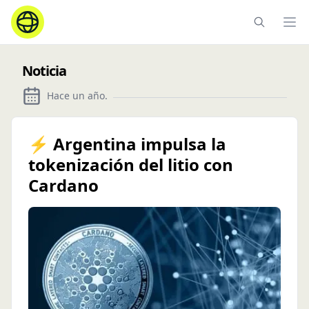
Ope
Noticia
Hace un año
.
⚡ Argentina impulsa la
tokenización del litio con
Cardano