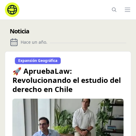
Ope
Noticia
Hace un año
.
Expansión Geográfica
🚀 ApruebaLaw:
Revolucionando el estudio del
derecho en Chile