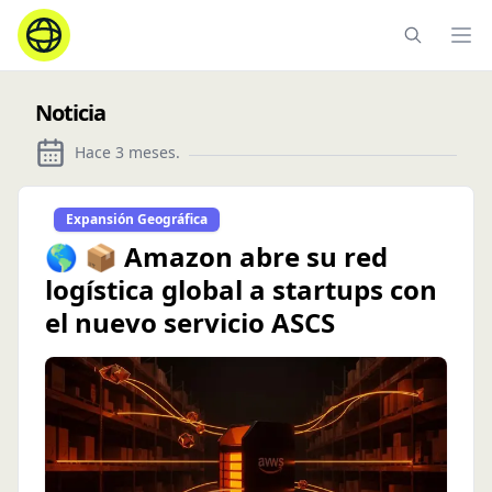
Ope
Noticia
Hace 3 meses
.
Expansión Geográfica
🌎 📦 Amazon abre su red
logística global a startups con
el nuevo servicio ASCS