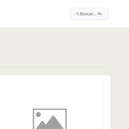
Buscar...
⌘
K