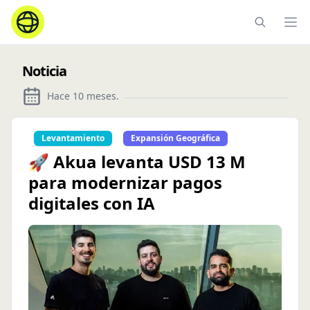
Ope
Noticia
Hace 10 meses
.
Levantamiento
Expansión Geográfica
🚀 Akua levanta USD 13 M
para modernizar pagos
digitales con IA