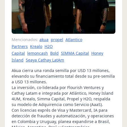
Mencionados:
akua
propel
Atlantico
Partners
Krealo
H2O
Capital
lemoncash
Bold
SIMMA Capital
Honey
Island
Seaya Cathay LatAm
Akua cierra una ronda semilla por USD 13 millones,
elevando su financiamiento total desde su pre-semilla
a USD 13 millones.
La inversión, co-liderada por Flourish Ventures y
Cathay Latam e integrada por Atlántico, Honey Island
4UM, Krealo, Simma Capital, Propel y H2O, respalda
su modelo de Adquirencia como Servicio (AaaS).
Con licencias exprés de Visa y Mastercard, IA para
detección de fraudes y automatización, y operaciones
en Colombia y Uruguay, planea expandirse a Brasil,