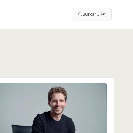
Buscar...
⌘
K