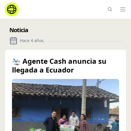
Ope
Noticia
Hace 4 años
.
🛬 Agente Cash anuncia su
llegada a Ecuador