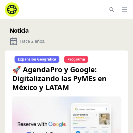
Ope
Noticia
Hace 2 años
.
Expansión Geográfica
Programa
🚀 AgendaPro y Google:
Digitalizando las PyMEs en
México y LATAM