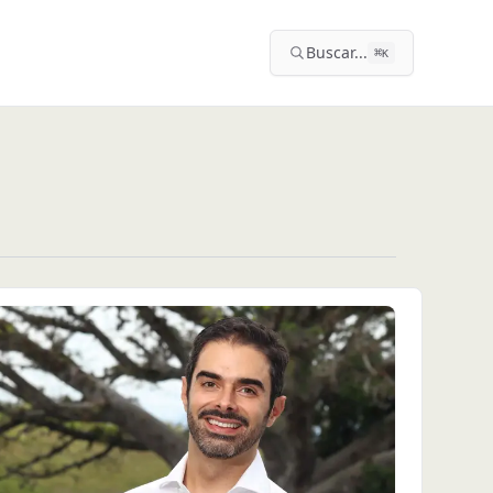
Buscar...
⌘
K