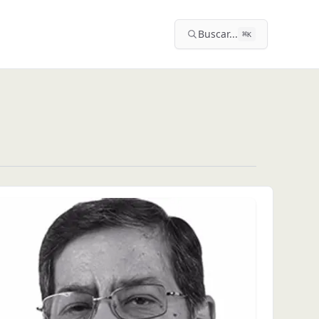
Buscar...
⌘
K