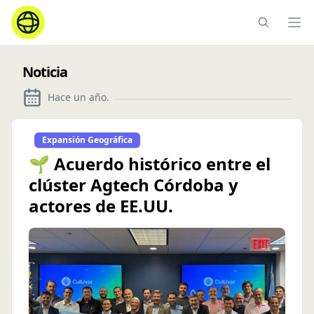
Ope
Noticia
Hace un año
.
Expansión Geográfica
🌱 Acuerdo histórico entre el
clúster Agtech Córdoba y
actores de EE.UU.