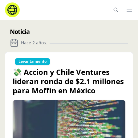
Ope
Noticia
Hace 2 años
.
Levantamiento
💸 Accion y Chile Ventures
lideran ronda de $2.1 millones
para Moffin en México