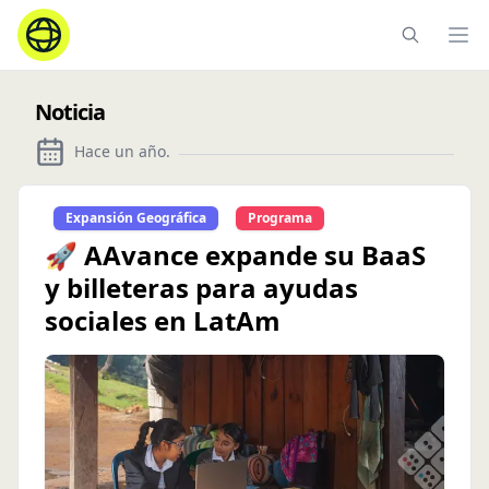
Ope
Noticia
Hace un año
.
Expansión Geográfica
Programa
🚀 AAvance expande su BaaS
y billeteras para ayudas
sociales en LatAm