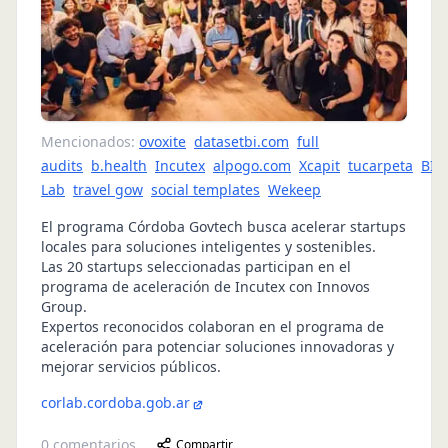
Mencionados:
ovoxite
datasetbi.com
full
audits
b.health
Incutex
alpogo.com
Xcapit
tucarpeta
BID
Lab
travel gow
social templates
Wekeep
El programa Córdoba Govtech busca acelerar startups
locales para soluciones inteligentes y sostenibles.
Las 20 startups seleccionadas participan en el
programa de aceleración de Incutex con Innovos
Group.
Expertos reconocidos colaboran en el programa de
aceleración para potenciar soluciones innovadoras y
mejorar servicios públicos.
corlab.cordoba.gob.ar
0
comentarios
Compartir