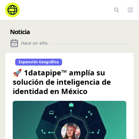
Ope
Noticia
Hace un año
.
Expansión Geográfica
🚀 1datapipe™ amplía su
solución de inteligencia de
identidad en México