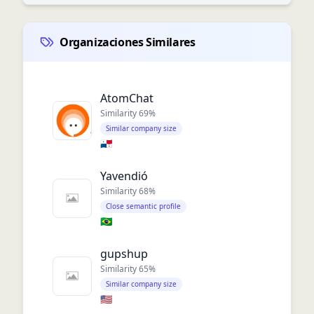
Organizaciones Similares
AtomChat
Similarity
69
%
Similar company size
🇵🇦
Yavendió
Similarity
68
%
Close semantic profile
🇧🇷
gupshup
Similarity
65
%
Similar company size
🇺🇸