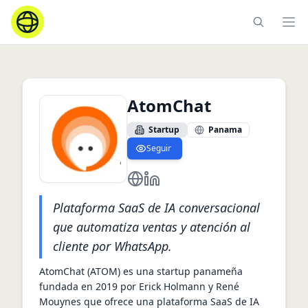
Ope
AtomChat
Startup
Panama
Seguir
https://atomchat.io/
https://www.linkedin.com/com
Plataforma SaaS de IA conversacional
que automatiza ventas y atención al
cliente por WhatsApp.
AtomChat (ATOM) es una startup panameña 
fundada en 2019 por Erick Holmann y René 
Mouynes que ofrece una plataforma SaaS de IA 