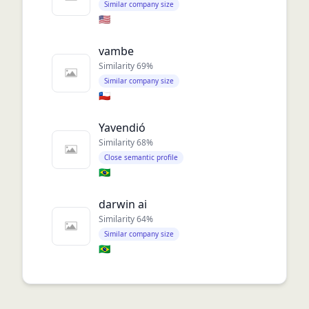
Similar company size
🇺🇸
vambe
Similarity
69
%
Similar company size
🇨🇱
Yavendió
Similarity
68
%
Close semantic profile
🇧🇷
darwin ai
Similarity
64
%
Similar company size
🇧🇷