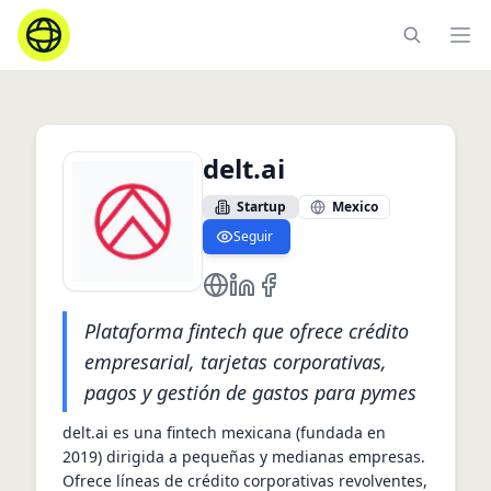
Ope
delt.ai
Startup
Mexico
Seguir
https://delt.ai
https://mx.linkedin.com/compan
https://www.facebook.com/
Plataforma fintech que ofrece crédito
empresarial, tarjetas corporativas,
pagos y gestión de gastos para pymes
delt.ai es una fintech mexicana (fundada en 
2019) dirigida a pequeñas y medianas empresas. 
Ofrece líneas de crédito corporativas revolventes, 