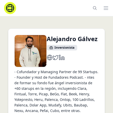
Ope
Alejandro Gálvez
Inversionista
alex@99startups.mx
https://twitter.com/alexgalvezr
https://www.linkedin.com/in
- Cofundador y Managing Partner de 99 Startups.
- Founder y Host de Fundadores Podcast. - ntes
de formar su fondo fue ángel inversionista de
+60 starups en la región, incluyendo Clara,
Fintual, Torre, Picap, BeGo, Flat, Beek, Henry,
Yotepresto, Heru, Palenca, Ontop, 100 Ladrillos,
Palenca, Dolar App, Mudafy, Ubits, Baubap,
Nexu, Ancana, Pefai, Cubo, entre otras.