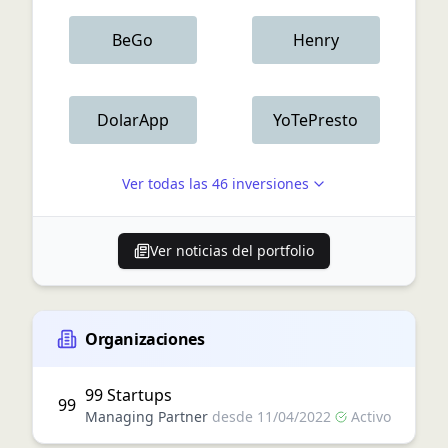
BeGo
Henry
DolarApp
YoTePresto
Ver todas las
46
inversiones
Ver noticias del portfolio
Organizaciones
99 Startups
99
Managing Partner
desde
11/04/2022
Activo