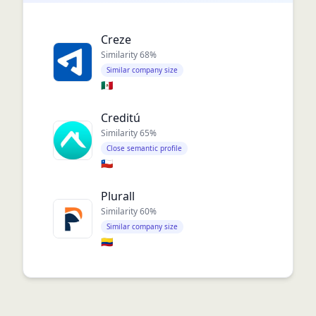
Creze
Similarity
68
%
Similar company size
🇲🇽
Creditú
Similarity
65
%
Close semantic profile
🇨🇱
Plurall
Similarity
60
%
Similar company size
🇨🇴