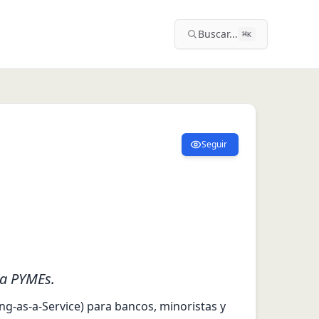
Buscar...
⌘
K
Seguir
 a PYMEs.
g-as-a-Service) para bancos, minoristas y 