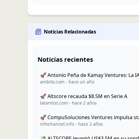
Noticias Relacionadas
Noticias recientes
🚀 Antonio Peña de Kamay Ventures: La I
ambito.com
-
hace un año
🚀 Altscore recauda $8.5M en Serie A
latamlist.com
-
hace 2 años
🚀 CompuSoluciones Ventures impulsa sta
infochannel.info
-
hace 2 años
💸 ALTSCORE levantó US$3.5M en su rond