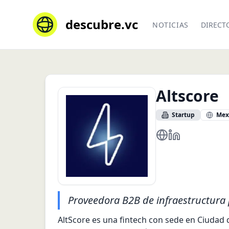
descubre.vc
NOTICIAS
DIRECT
Altscore
Startup
Mex
https://altscore.ai/
https://mx.lin
Proveedora B2B de infraestructura
AltScore es una fintech con sede en Ciudad 