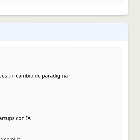
A es un cambio de paradigma
rtups con IA
a semilla