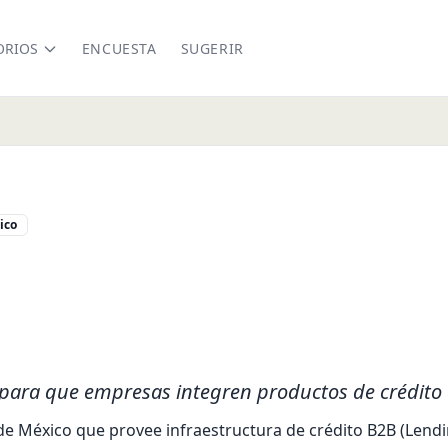
ORIOS
ENCUESTA
SUGERIR
ico
kedin.com/company/altscore
 para que empresas integren productos de crédito
de México que provee infraestructura de crédito B2B (Lendin