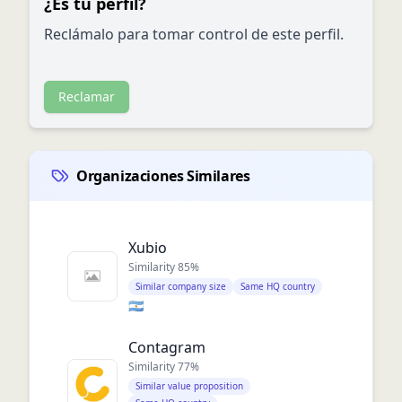
¿Es tu perfil?
Reclámalo para tomar control de este perfil.
Reclamar
Organizaciones Similares
Xubio
Similarity
85
%
Similar company size
Same HQ country
🇦🇷
Contagram
Similarity
77
%
Similar value proposition