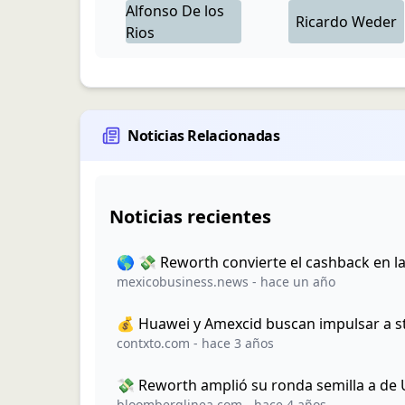
Alfonso
De los
Ricardo
Weder
Rios
Noticias Relacionadas
Noticias recientes
🌎 💸 Reworth convierte el cashback en l
mexicobusiness.news
-
hace un año
💰 Huawei y Amexcid buscan impulsar a s
contxto.com
-
hace 3 años
💸 Reworth amplió su ronda semilla a de
bloomberglinea.com
-
hace 4 años