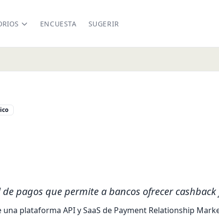
ORIOS
ENCUESTA
SUGERIR
ico
th.co/
kedin.com/company/reworthapi
.instagram.com/reworthrewards/
www.facebook.com/ReWorthrewards
l de pagos que permite a bancos ofrecer cashback 
 una plataforma API y SaaS de Payment Relationship Market