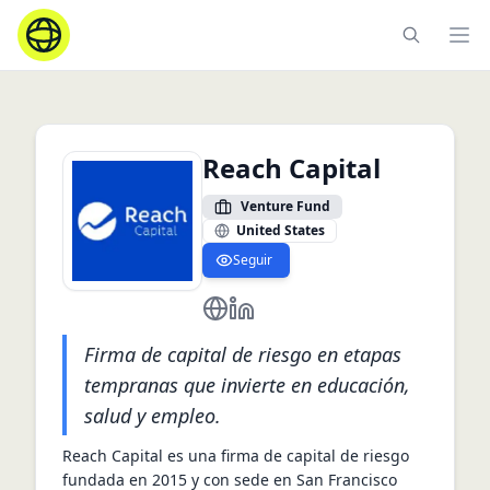
Ope
Reach Capital
Venture Fund
United States
Seguir
https://www.reachcapital.com/
https://www.linkedin.com/comp
Firma de capital de riesgo en etapas
tempranas que invierte en educación,
salud y empleo.
Reach Capital es una firma de capital de riesgo 
fundada en 2015 y con sede en San Francisco 