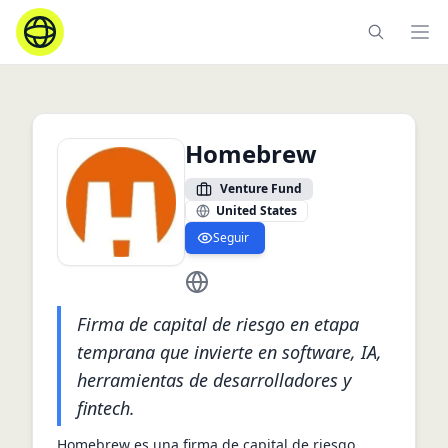
Ope
Homebrew
Venture Fund
United States
Seguir
https://homebrew.co/
Firma de capital de riesgo en etapa
temprana que invierte en software, IA,
herramientas de desarrolladores y
fintech.
Homebrew es una firma de capital de riesgo 