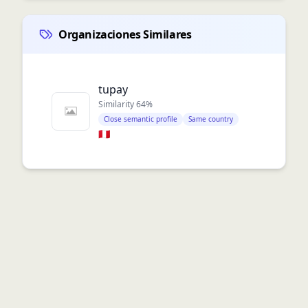
Organizaciones Similares
tupay
Similarity
64
%
Close semantic profile
Same country
🇵🇪