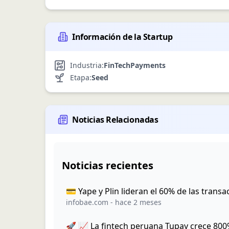
Información de la Startup
Industria:
FinTech
Payments
Etapa:
Seed
Noticias Relacionadas
Noticias recientes
💳 Yape y Plin lideran el 60% de las tran
infobae.com
-
hace 2 meses
🚀 📈 La fintech peruana Tupay crece 800