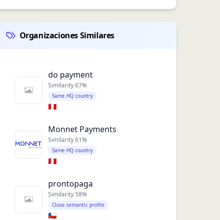
Organizaciones Similares
do payment
Similarity
67
%
Same HQ country
🇵🇪
Monnet Payments
Similarity
61
%
Same HQ country
🇵🇪
prontopaga
Similarity
58
%
Close semantic profile
🇨🇱