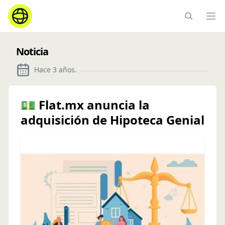
Ope
Noticia
Hace 3 años
.
💵 Flat.mx anuncia la
adquisición de Hipoteca Genial