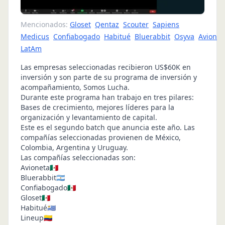
Mencionados:
Gloset
Qentaz
Scouter
Sapiens
Medicus
Confiabogado
Habitué
Bluerabbit
Osyva
Avionet
LatAm
Las empresas seleccionadas recibieron US$60K en
inversión y son parte de su programa de inversión y
acompañamiento, Somos Lucha.
Durante este programa han trabajo en tres pilares:
Bases de crecimiento, mejores líderes para la
organización y levantamiento de capital.
Este es el segundo batch que anuncia este año. Las
compañías seleccionadas provienen de México,
Colombia, Argentina y Uruguay.
Las compañías seleccionadas son:
Avioneta🇲🇽
Bluerabbit🇦🇷
Confiabogado🇲🇽
Gloset🇲🇽
Habitué🇺🇾
Lineup🇨🇴