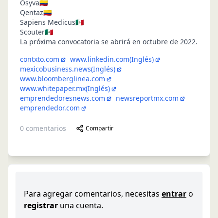
Osyva🇨🇴
Qentaz🇨🇴
Sapiens Medicus🇲🇽
Scouter🇲🇽
La próxima convocatoria se abrirá en octubre de 2022.
contxto.com
www.linkedin.com
(Inglés)
mexicobusiness.news
(Inglés)
www.bloomberglinea.com
www.whitepaper.mx
(Inglés)
emprendedoresnews.com
newsreportmx.com
emprendedor.com
0
comentarios
Compartir
Para agregar comentarios, necesitas
entrar
o
registrar
una cuenta.