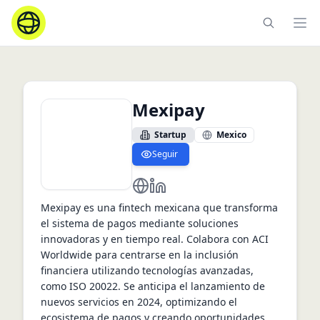
Ope
Mexipay
Startup
Mexico
Seguir
https://mexipay.mx
https://www.linkedin.com/com
Mexipay es una fintech mexicana que transforma 
el sistema de pagos mediante soluciones 
innovadoras y en tiempo real. Colabora con ACI 
Worldwide para centrarse en la inclusión 
financiera utilizando tecnologías avanzadas, 
como ISO 20022. Se anticipa el lanzamiento de 
nuevos servicios en 2024, optimizando el 
ecosistema de pagos y creando oportunidades 