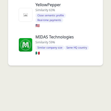
YellowPepper
Similarity
63
%
Close semantic profile
Real-time payments
🇺🇸
MIDAS Technologies
Similarity
59
%
Similar company size
Same HQ country
🇲🇽