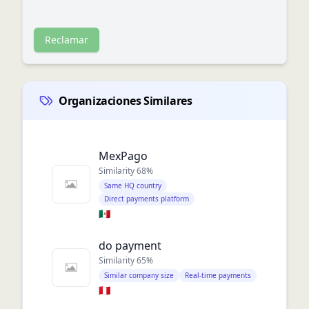
Reclamar
Organizaciones Similares
MexPago
Similarity
68
%
Same HQ country
Direct payments platform
🇲🇽
do payment
Similarity
65
%
Similar company size
Real-time payments
🇵🇪