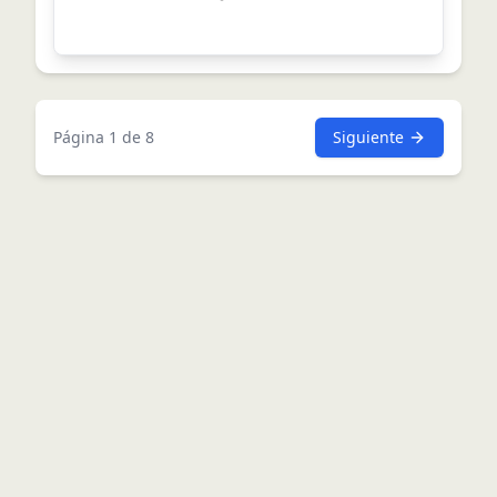
Página
1
de
8
Siguiente