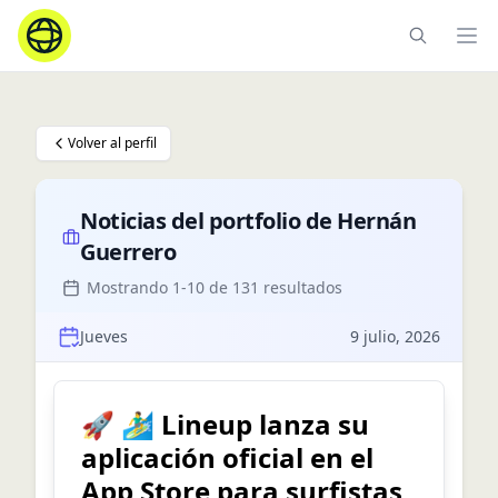
Ope
Volver al perfil
Noticias del portfolio de
Hernán
Guerrero
Mostrando
1
-
10
de
131
resultados
Jueves
9 julio, 2026
🚀 🏄‍♂️ Lineup lanza su
aplicación oficial en el
App Store para surfistas