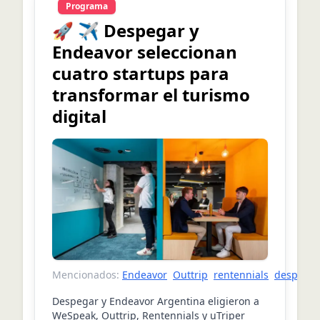
Programa
🚀 ✈️ Despegar y
Endeavor seleccionan
cuatro startups para
transformar el turismo
digital
Mencionados:
Endeavor
Outtrip
rentennials
despegar
Despegar y Endeavor Argentina eligieron a
WeSpeak, Outtrip, Rentennials y uTriper