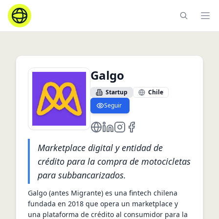
Ope
Galgo
Startup
Chile
Seguir
https://www.migrante.com/
https://cl.linkedin.com/compan
https://www.instagram.com
https://www.facebook.c
Marketplace digital y entidad de
crédito para la compra de motocicletas
para subbancarizados.
Galgo (antes Migrante) es una fintech chilena 
fundada en 2018 que opera un marketplace y 
una plataforma de crédito al consumidor para la 