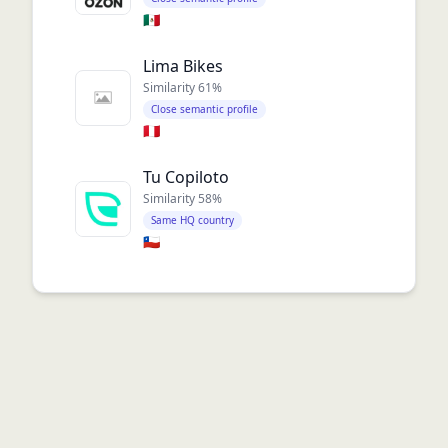
🇲🇽
Lima Bikes
Similarity
61
%
Close semantic profile
🇵🇪
Tu Copiloto
Similarity
58
%
Same HQ country
🇨🇱