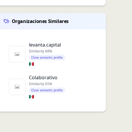
Organizaciones Similares
levanta.capital
Similarity
68
%
Close semantic profile
🇲🇽
Colaborativo
Similarity
65
%
Close semantic profile
🇲🇽