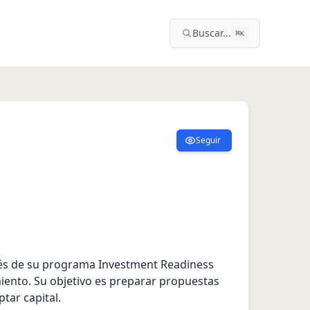
Buscar...
⌘
K
Seguir
vés de su programa Investment Readiness 
ento. Su objetivo es preparar propuestas 
tar capital.