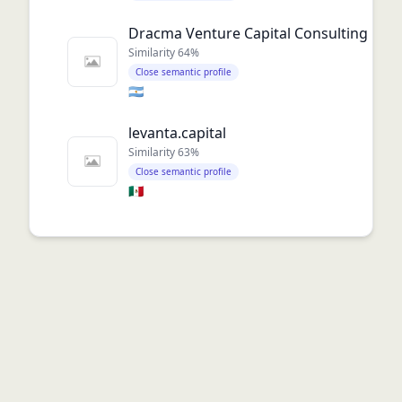
Dracma Venture Capital Consulting
Similarity
64
%
Close semantic profile
🇦🇷
levanta.capital
Similarity
63
%
Close semantic profile
🇲🇽