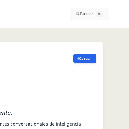
Buscar...
⌘
K
Seguir
enta.
tes conversacionales de inteligencia 