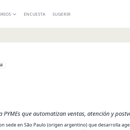
ORIOS
ENCUESTA
SUGERIR
il
win.ai/
nkedin.com/company/getdarwinai/
a PYMEs que automatizan ventas, atención y postv
n sede en São Paulo (origen argentino) que desarrolla agen