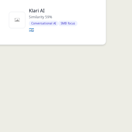
Klari AI
Similarity
59
%
Conversational AI
SMB focus
🇦🇷