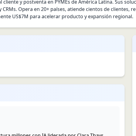
 al cliente y postventa en PYMEs de América Latina. Sus sol
CRMs. Opera en 20+ países, atiende cientos de clientes, re
nte US$7M para acelerar producto y expansión regional.
tura millones con IA liderada por Clara Thays