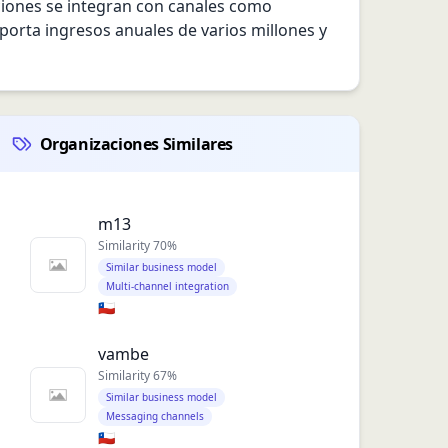
uciones se integran con canales como 
porta ingresos anuales de varios millones y 
Organizaciones Similares
m13
Similarity
70
%
Similar business model
Multi-channel integration
🇨🇱
vambe
Similarity
67
%
Similar business model
Messaging channels
🇨🇱