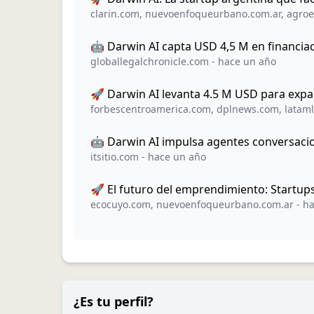
clarin.com
,
nuevoenfoqueurbano.com.ar
,
agroe
🤖 Darwin AI capta USD 4,5 M en financiac
globallegalchronicle.com
-
hace un año
🚀 Darwin AI levanta 4.5 M USD para expa
forbescentroamerica.com
,
dplnews.com
,
lataml
🤖 Darwin AI impulsa agentes conversacio
itsitio.com
-
hace un año
🚀 El futuro del emprendimiento: Startup
ecocuyo.com
,
nuevoenfoqueurbano.com.ar
-
ha
¿Es tu perfil?