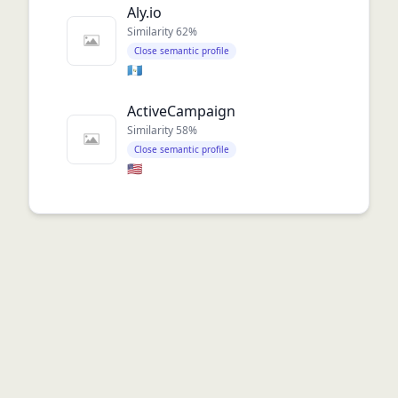
Aly.io
Similarity
62
%
Close semantic profile
🇬🇹
ActiveCampaign
Similarity
58
%
Close semantic profile
🇺🇸