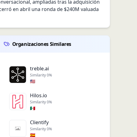
versacional, ampliadas tras la adquisición 
cerró en abril una ronda de $240M valuada 
Organizaciones Similares
treble.ai
Similarity
0
%
🇺🇸
Hilos.io
Similarity
0
%
🇲🇽
Clientify
Similarity
0
%
🇪🇸