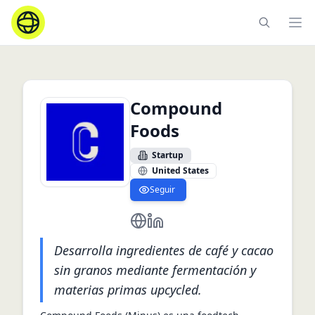
Ope
Compound
Foods
Startup
United States
Seguir
https://www.compound-foods.co
https://www.linkedin.com/com
Desarrolla ingredientes de café y cacao
sin granos mediante fermentación y
materias primas upcycled.