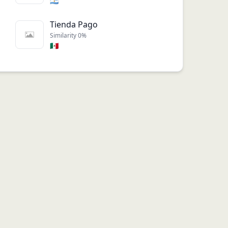
🇦🇷
Tienda Pago
Similarity
0
%
🇲🇽