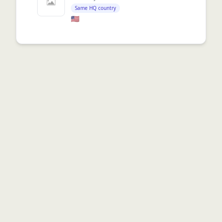
Same HQ country
🇺🇸