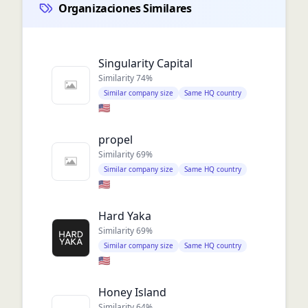
Organizaciones Similares
Singularity Capital
Similarity
74
%
Similar company size
Same HQ country
🇺🇸
propel
Similarity
69
%
Similar company size
Same HQ country
🇺🇸
Hard Yaka
Similarity
69
%
Similar company size
Same HQ country
🇺🇸
Honey Island
Similarity
64
%