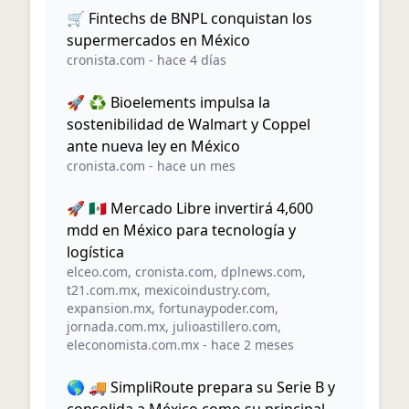
🛒 Fintechs de BNPL conquistan los
supermercados en México
cronista.com
-
hace 4 días
🚀 ♻️ Bioelements impulsa la
sostenibilidad de Walmart y Coppel
ante nueva ley en México
cronista.com
-
hace un mes
🚀 🇲🇽 Mercado Libre invertirá 4,600
mdd en México para tecnología y
logística
elceo.com
,
cronista.com
,
dplnews.com
,
t21.com.mx
,
mexicoindustry.com
,
expansion.mx
,
fortunaypoder.com
,
jornada.com.mx
,
julioastillero.com
,
eleconomista.com.mx
-
hace 2 meses
🌎 🚚 SimpliRoute prepara su Serie B y