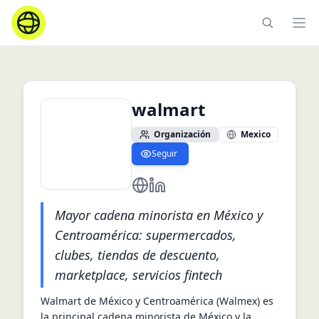
Ope
walmart
Organización
Mexico
Seguir
https://www.walmex.mx/en/
https://www.linkedin.com/com
Mayor cadena minorista en México y
Centroamérica: supermercados,
clubes, tiendas de descuento,
marketplace, servicios fintech
Walmart de México y Centroamérica (Walmex) es 
la principal cadena minorista de México y la 