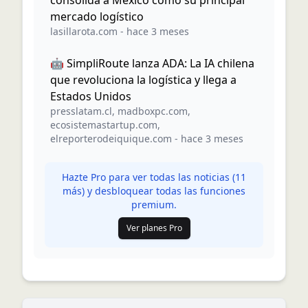
consolida a México como su principal
mercado logístico
lasillarota.com
-
hace 3 meses
🤖 SimpliRoute lanza ADA: La IA chilena
que revoluciona la logística y llega a
Estados Unidos
presslatam.cl
,
madboxpc.com
,
ecosistemastartup.com
,
elreporterodeiquique.com
-
hace 3 meses
Hazte Pro para ver todas las noticias (
11
más) y desbloquear todas las funciones
premium.
Ver planes Pro