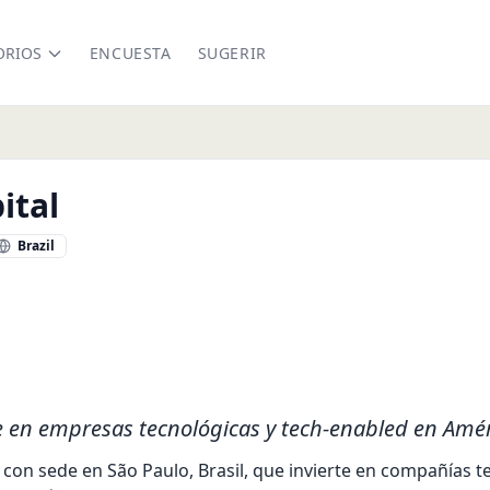
ORIOS
ENCUESTA
SUGERIR
ital
Brazil
apital.com/
edin.com/company/volpe-capital
te en empresas tecnológicas y tech-enabled en Amér
 con sede en São Paulo, Brasil, que invierte en compañías te