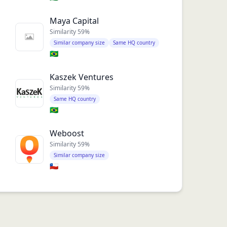
Maya Capital
Similarity
59
%
Similar company size
Same HQ country
🇧🇷
Kaszek Ventures
Similarity
59
%
Same HQ country
🇧🇷
Weboost
Similarity
59
%
Similar company size
🇨🇱