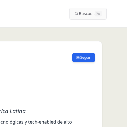
Buscar...
⌘
K
Seguir
ica Latina
cnológicas y tech-enabled de alto 