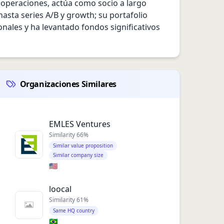
operaciones, actúa como socio a largo 
sta series A/B y growth; su portafolio 
nales y ha levantado fondos significativos 
Organizaciones Similares
EMLES Ventures
Similarity
66
%
Similar value proposition
Similar company size
🇺🇸
loocal
Similarity
61
%
Same HQ country
🇧🇷