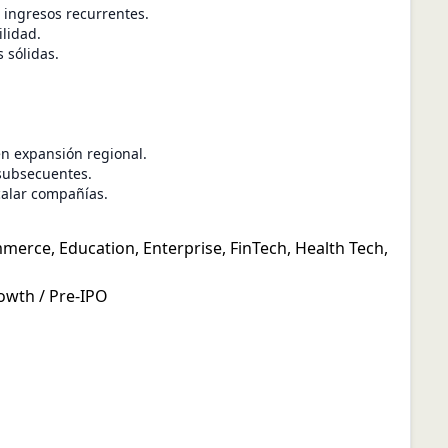
 ingresos recurrentes.
ilidad.
 sólidas.
en expansión regional.
 subsecuentes.
calar compañías.
mmerce
,
Education
,
Enterprise
,
FinTech
,
Health Tech
,
owth / Pre-IPO